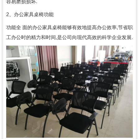
容易磨损损坏.
2、办公家具桌椅功能
功能全 面的办公家具桌椅能够有效地提高办公效率,节省职
工办公时的精力和时间,是公司向现代高效的科学企业发展.