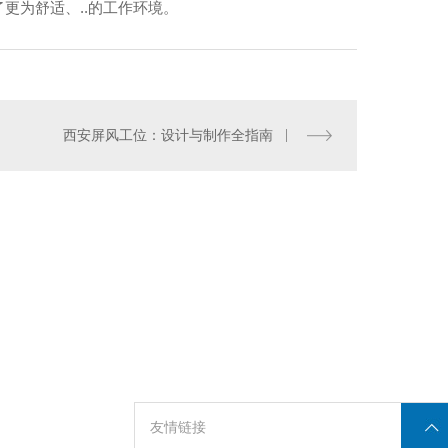
更为舒适、..的工作环境。
办公桌价格
办公桌价格
西安屏风工位：设计与制作全指南
西安文件柜
友情链接