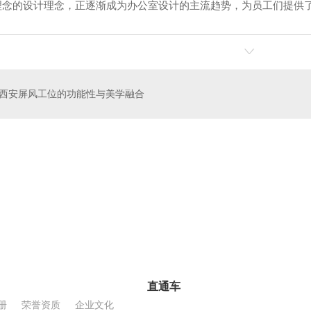
理念的设计理念，正逐渐成为办公室设计的主流趋势，为员工们提供了
午休椅
西安商务豪华办公椅
西安职员办公椅
现代时尚网办公椅
西安屏风工位的功能性与美学融合
西安机场办公椅
西安办公椅定制
办公椅
西安办公桌定制
直通车
册
荣誉资质
企业文化