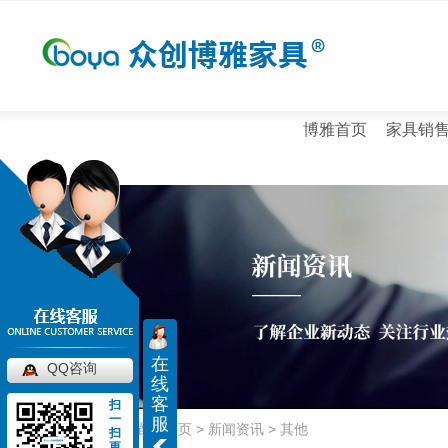
博雅首页
家具销
公司新闻
百科知识
在
QQ咨询
线
屏风工位
大班台
客
扫
其他
一
服
西安屏风工位批发
西安办公班台价格
当前位置：
首页
>
新闻资讯
>
其他
扫
更