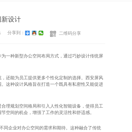
西安沙发茶几
沙发茶几
创新设计
格
分享到：
二维码分享
作为一种新型办公空间布局方式，通过巧妙设计传统屏
扰，还能为员工提供更多个性化定制的选择。西安屏风
围。这种设计风格旨在打造一个既具有私密性又能促进
办公桌
过合理规划空间格局和引入人性化智能设备，使得员工
调节空间的机会，增强了工作的灵活性和舒适感。
西安办公桌安装
西安办公桌定制
足不同企业对办公空间的需求和期待。这种融合了传统