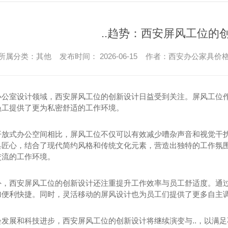
文件柜价格
西安文件柜系列
..趋势：西安屏风工位的
所属分类：其他 发布时间： 2026-06-15 作者：
西安办公家具价
办公室设计领域，西安屏风工位的创新设计日益受到关注。屏风工位
员工提供了更为私密舒适的工作环境。
开放式办公空间相比，屏风工位不仅可以有效减少嘈杂声音和视觉干
具匠心，结合了现代简约风格和传统文化元素，营造出独特的工作氛
交流的工作环境。
办公椅
外，西安屏风工位的创新设计还注重提升工作效率与员工舒适度。通
加便利快捷。同时，灵活移动的屏风设计也为员工们提供了更多自主
洽谈办公椅
西安老板办公椅
会发展和科技进步，西安屏风工位的创新设计将继续演变与..，以满