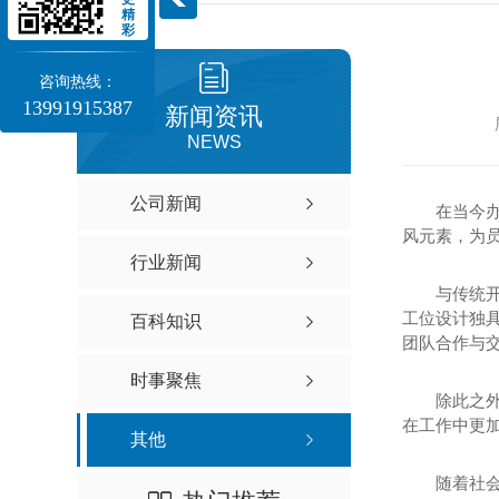
精
西安屏风工位厂家
大班台厂家
彩
屏风工位安装
办公班台
咨询热线：
13991915387
新闻资讯
NEWS
公司新闻
在当今
风元素，为
行业新闻
与传统
工位设计独
百科知识
团队合作与
时事聚焦
会议桌
洽谈桌
除此之
在工作中更
西安会议桌价格
西安洽谈桌价格
其他
会议桌厂家
西安洽谈桌办公家具
随着社