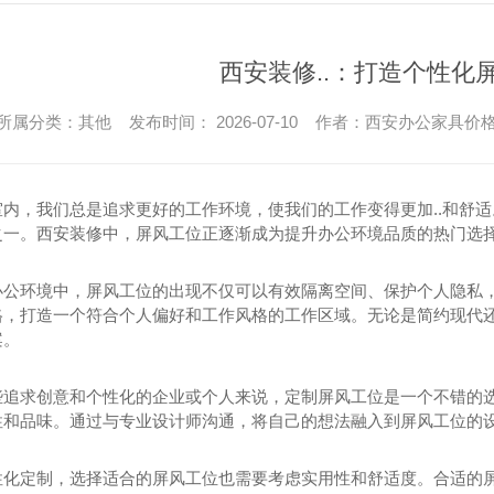
文件柜价格
西安文件柜系列
西安装修..：打造个性化
所属分类：其他 发布时间： 2026-07-10 作者：
西安办公家具价
室内，我们总是追求更好的工作环境，使我们的工作变得更加..和舒
之一。西安装修中，屏风工位正逐渐成为提升办公环境品质的热门选
办公环境中，屏风工位的出现不仅可以有效隔离空间、保护个人隐私
格，打造一个符合个人偏好和工作风格的工作区域。无论是简约现代
案。
办公椅
些追求创意和个性化的企业或个人来说，定制屏风工位是一个不错的选择
性和品味。通过与专业设计师沟通，将自己的想法融入到屏风工位的
洽谈办公椅
西安老板办公椅
性化定制，选择适合的屏风工位也需要考虑实用性和舒适度。合适的