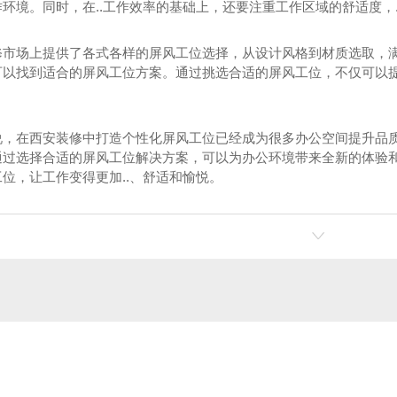
环境。同时，在..工作效率的基础上，还要注重工作区域的舒适度，
午休椅
西安商务豪华办公椅
修市场上提供了各式各样的屏风工位选择，从设计风格到材质选取，
可以找到适合的屏风工位方案。通过挑选合适的屏风工位，不仅可以
西安职员办公椅
现代时尚网办公椅
说，在西安装修中打造个性化屏风工位已经成为很多办公空间提升品
西安机场办公椅
通过选择合适的屏风工位解决方案，可以为办公环境带来全新的体验和
位，让工作变得更加..、舒适和愉悦。
西安办公椅定制
办公椅
西安办公桌定制