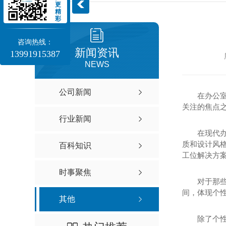
更
西安屏风工位厂家
大班台厂家
精
彩
屏风工位安装
办公班台
咨询热线：
新闻资讯
13991915387
NEWS
公司新闻
在办公
关注的焦点
行业新闻
在现代
质和设计风
百科知识
工位解决方
时事聚焦
会议桌
洽谈桌
对于那
间，体现个
西安会议桌价格
西安洽谈桌价格
其他
会议桌厂家
西安洽谈桌办公家具
除了个