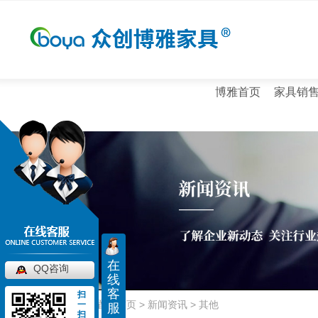
博雅首页
家具销
公司新闻
百科知识
在
QQ咨询
屏风工位
大班台
线
其他
客
扫
西安屏风工位批发
西安办公班台价格
当前位置：
首页
>
新闻资讯
>
其他
一
服
扫