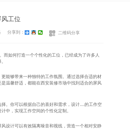
西安沙发茶几
沙发茶几
屏风工位
格
分享到：
二维码分享
适。而如何打造一个个性化的工位，已经成为了许多人
择。
，更能够带来一种独特的工作氛围。通过选择合适的材
还是温馨舒适，都能在西安装修市场中找到适合的屏风
办公桌
。你可以根据自己的喜好和需求，设计....的工作空
设计中，实现工作空间的个性化定制。
西安办公桌安装
西安办公桌定制
屏风设计可以有效隔离噪音和视线，营造一个相对安静